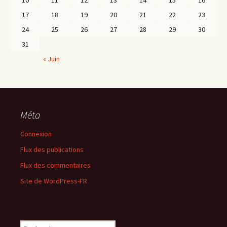
10
11
12
13
14
15
16
17
18
19
20
21
22
23
24
25
26
27
28
29
30
31
« Juin
Méta
Connexion
Flux des publications
Flux des commentaires
Site de WordPress-FR
Rechercher :