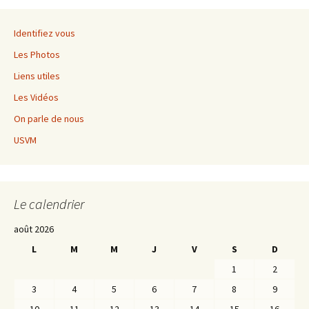
Identifiez vous
Les Photos
Liens utiles
Les Vidéos
On parle de nous
USVM
Le calendrier
août 2026
L
M
M
J
V
S
D
1
2
3
4
5
6
7
8
9