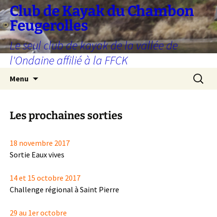
Aller
Club de Kayak du Chambon
au
Feugerolles
contenu
Le seul club de kayak de la vallée de
l'Ondaine affilié à la FFCK
Recherc
Menu
Les prochaines sorties
18 novembre 2017
Sortie Eaux vives
14 et 15 octobre 2017
Challenge régional à Saint Pierre
29 au 1er octobre