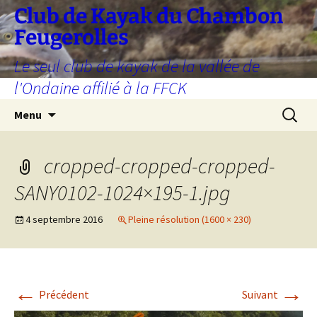
Aller
Club de Kayak du Chambon
au
Feugerolles
contenu
Le seul club de kayak de la vallée de
l'Ondaine affilié à la FFCK
Recherc
Menu
cropped-cropped-cropped-
SANY0102-1024×195-1.jpg
4 septembre 2016
Pleine résolution (1600 × 230)
←
→
Précédent
Suivant