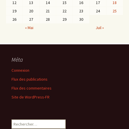
12
13
14
15
16
17
18
19
20
21
22
23
24
25
26
27
28
29
30
« Mai
Juil »
Méta
Connexion
Flux des publications
Flux des commentaires
Site de WordPress-FR
Rechercher :