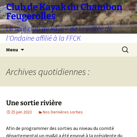
Aller
Club de Kayak du Chambon
au
Feugerolles
contenu
Le seul club de kayak de la vallée de
l'Ondaine affilié à la FFCK
Recherc
Menu
Archives quotidiennes :
Une sortie rivière
25 juin 2023
Nos Dernières sorties
Afin de programmer des sorties au niveau du comité
départemental un ma&il a été envoyé à la présidente du