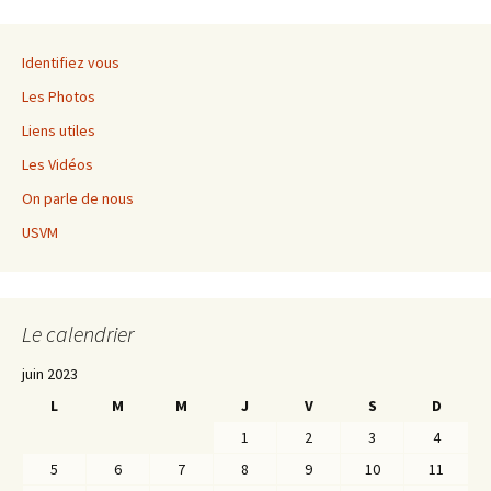
Identifiez vous
Les Photos
Liens utiles
Les Vidéos
On parle de nous
USVM
Le calendrier
juin 2023
L
M
M
J
V
S
D
1
2
3
4
5
6
7
8
9
10
11