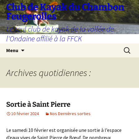
Aller
Club de Kayak du Chambon
au
Feugerolles
contenu
Le seul club de kayak de la vallée de
l'Ondaine affilié à la FFCK
Recherc
Menu
Archives quotidiennes :
Sortie à Saint Pierre
10 février 2024
Nos Dernières sorties
Le samedi 10 février est organisée une sortie à l’espace
d’eaux vives de Saint Pierre de Bœuf. De nombreux