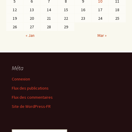
5
6
7
8
9
10
11
12
13
14
15
16
17
18
19
20
21
22
23
24
25
26
27
28
29
« Jan
Mar »
Méta
Connexion
Flux des publications
Flux des commentaires
Site de WordPress-FR