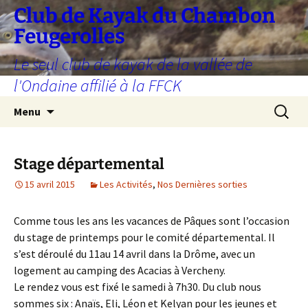
Aller
Club de Kayak du Chambon
au
Feugerolles
contenu
Le seul club de kayak de la vallée de
l'Ondaine affilié à la FFCK
Recherc
Menu
Stage départemental
15 avril 2015
Les Activités
,
Nos Dernières sorties
Comme tous les ans les vacances de Pâques sont l’occasion
du stage de printemps pour le comité départemental. Il
s’est déroulé du 11au 14 avril dans la Drôme, avec un
logement au camping des Acacias à Vercheny.
Le rendez vous est fixé le samedi à 7h30. Du club nous
sommes six : Anaïs, Eli, Léon et Kelyan pour les jeunes et