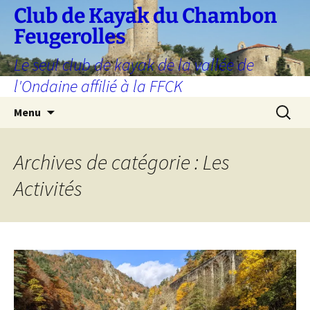
Aller
Club de Kayak du Chambon
au
Feugerolles
contenu
Le seul club de kayak de la vallée de
l'Ondaine affilié à la FFCK
Recherc
Menu
Archives de catégorie : Les
Activités