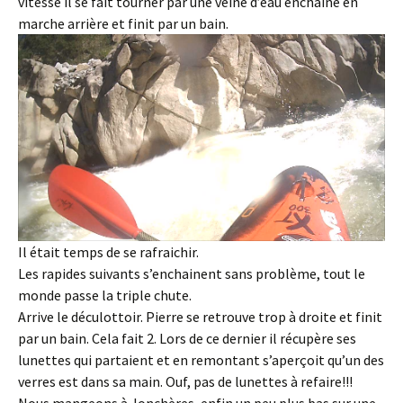
vitesse il se fait tourner par une veine d’eau enchaine en
marche arrière et finit par un bain.
Il était temps de se rafraichir.
Les rapides suivants s’enchainent sans problème, tout le
monde passe la triple chute.
Arrive le déculottoir. Pierre se retrouve trop à droite et finit
par un bain. Cela fait 2. Lors de ce dernier il récupère ses
lunettes qui partaient et en remontant s’aperçoit qu’un des
verres est dans sa main. Ouf, pas de lunettes à refaire!!!
Nous mangeons à Jonchères, enfin un peu plus bas sur une