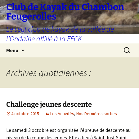
Aller
Club de Kayak du Chambon
au
Feugerolles
contenu
Le seul club de kayak de la vallée de
l'Ondaine affilié à la FFCK
Recherc
Menu
Archives quotidiennes :
Challenge jeunes descente
4 octobre 2015
Les Activités
,
Nos Dernières sorties
Le samedi 3 octobre est organisée l’épreuve de descente au
niveau de la coupe des jeunes. Elle a lieu à Saint Just Saint