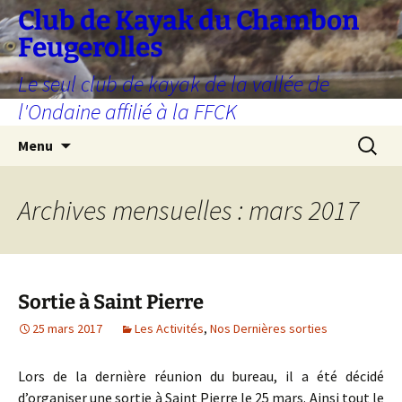
Aller
Club de Kayak du Chambon
au
Feugerolles
contenu
Le seul club de kayak de la vallée de
l'Ondaine affilié à la FFCK
Recherc
Menu
Archives mensuelles : mars 2017
Sortie à Saint Pierre
25 mars 2017
Les Activités
,
Nos Dernières sorties
Lors de la dernière réunion du bureau, il a été décidé
d’organiser une sortie à Saint Pierre le 25 mars. Ainsi tout le