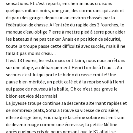
sensations. Et c’est reparti, en chemin nous croisons
quelques milans noirs, une grue, des cormorans qui avaient
disparu des gorges depuis un an environ chassés par la
fédération de chasse. A l’entrée du rapide des 3 fourches, le
manque d’eau oblige Pierre à mettre pied à terre pour aider
les bateaux à ne pas tanker. Anaïs en position de sécurité,
toute la troupe passe cette difficulté avec succès, mais il ne
fallait pas moins d’eau…
Il est 13 heures, les estomacs ont faim, nous nous arrêtons
sur une plage, au débarquement Henri tombe à l’eau… Au
secours c’est lui qui porte le bidon du casse croûte! Une
pause bien méritée, un petit café et à la reprise voilà Henri
qui passe de nouveau à la baille, Oh ce n’est pas grave le
bidon est vide désormais!
La joyeuse troupe continue sa descente alternant rapides et
de nombreux plats, Sofia a trouvé sa vitesse de croisière,
elle se dirige bien; Eric malgré la crème solaire est en train
de devenir rouge comme une écrevisse; la petite Méline
après quelques cris de peurs pensant que le K2 allait se