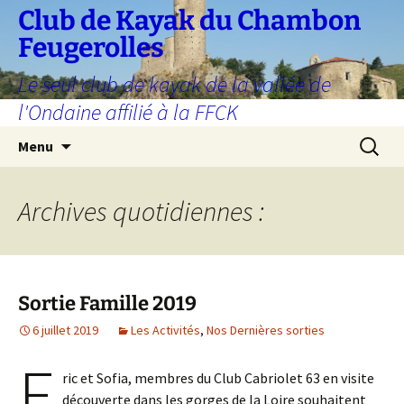
Aller
Club de Kayak du Chambon
au
Feugerolles
contenu
Le seul club de kayak de la vallée de
l'Ondaine affilié à la FFCK
Recherc
Menu
Archives quotidiennes :
Sortie Famille 2019
6 juillet 2019
Les Activités
,
Nos Dernières sorties
E
ric et Sofia, membres du Club Cabriolet 63 en visite
découverte dans les gorges de la Loire souhaitent