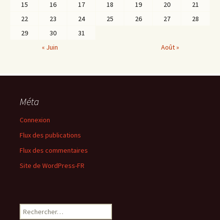
15
16
17
18
19
20
21
22
23
24
25
26
27
28
29
30
31
« Juin
Août »
Méta
Connexion
Flux des publications
Flux des commentaires
Site de WordPress-FR
Rechercher :