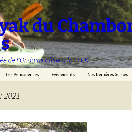
ayak du Chambo
es
ée de l'Ondaine affilié à la FFCK
Les Permanences
Évènements
Nos Dernières Sorties
i 2021