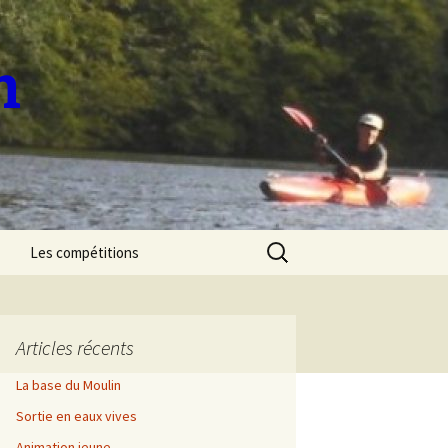
n
Rechercher :
Les compétitions
Sélectif National de
Marathon 2023
Articles récents
Sélectif Régional de
descente 2023
La base du Moulin
Sortie en eaux vives
Découverte de l’Allier
Animation jeune