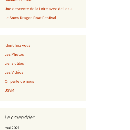
Championnat régional de
fond
Une descente de la Loire avec de l’eau
Le Snow Dragon Boat Festival
Grangent Kayak Rando
Règlement
Championnat régional de
Inscription
fond
Identifiez vous
Les Photos
Liens utiles
Les Vidéos
On parle de nous
USVM
Le calendrier
mai 2021