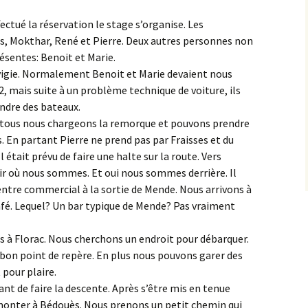
fectué la réservation le stage s’organise. Les
is, Mokthar, René et Pierre. Deux autres personnes non
ésentes: Benoit et Marie.
a vigie. Normalement Benoit et Marie devaient nous
2, mais suite à un problème technique de voiture, ils
endre des bateaux.
r tous nous chargeons la remorque et pouvons prendre
s. En partant Pierre ne prend pas par Fraisses et du
l était prévu de faire une halte sur la route. Vers
r où nous sommes. Et oui nous sommes derrière. Il
centre commercial à la sortie de Mende. Nous arrivons à
afé. Lequel? Un bar typique de Mende? Pas vraiment
s à Florac. Nous cherchons un endroit pour débarquer.
bon point de repère. En plus nous pouvons garer des
 pour plaire.
vant de faire la descente. Après s’être mis en tenue
monter à Bédouès. Nous prenons un petit chemin qui