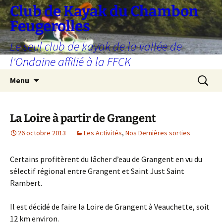
Aller
Club de Kayak du Chambon
au
Feugerolles
contenu
Le seul club de kayak de la vallée de
l'Ondaine affilié à la FFCK
Recherc
Menu
La Loire à partir de Grangent
26 octobre 2013
Les Activités
,
Nos Dernières sorties
Certains profitèrent du lâcher d’eau de Grangent en vu du
sélectif régional entre Grangent et Saint Just Saint
Rambert.
Il est décidé de faire la Loire de Grangent à Veauchette, soit
12 km environ.