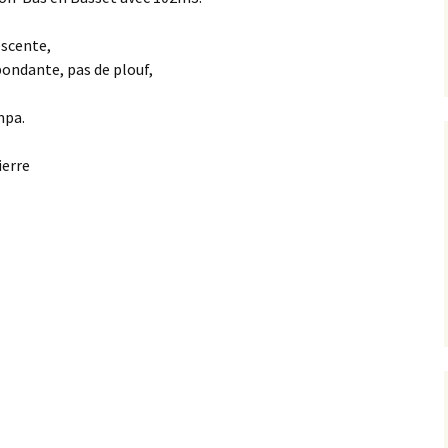
escente,
bondante, pas de plouf,
mpa.
ierre