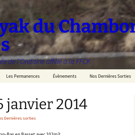
ayak du Chambo
es
ée de l'Ondaine affilié à la FFCK
Les Permanences
Évènements
Nos Dernières Sorties
6 janvier 2014
os Dernières sorties
non-Bas en Basset avec 102m3: