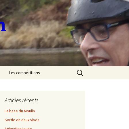
n
Rechercher :
Les compétitions
Sélectif National de
Marathon 2023
Articles récents
Sélectif Régional de
descente 2023
La base du Moulin
Sortie en eaux vives
Découverte de l’Allier
Animation jeune