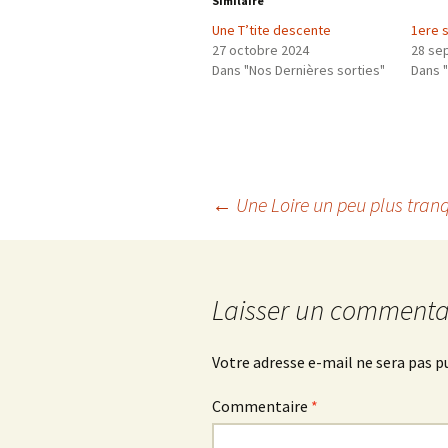
Similaire
Une T’tite descente
1ere s
27 octobre 2024
28 se
Dans "Nos Dernières sorties"
Dans "
Navigation
←
Une Loire un peu plus tran
des
Laisser un commenta
articles
Votre adresse e-mail ne sera pas p
Commentaire
*