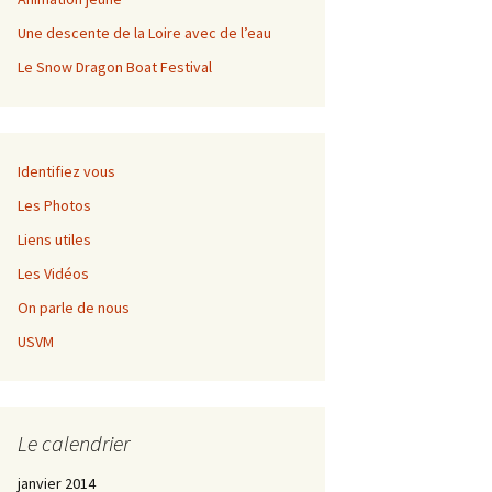
Championnat régional de
fond
Une descente de la Loire avec de l’eau
Le Snow Dragon Boat Festival
Grangent Kayak Rando
Règlement
Championnat régional de
Inscription
fond
Identifiez vous
Les Photos
Liens utiles
Les Vidéos
On parle de nous
USVM
Le calendrier
janvier 2014