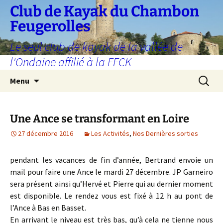
Aller
Club de Kayak du Chambon
au
Feugerolles
contenu
Le seul club de kayak de la vallée de
l'Ondaine affilié à la FFCK
Recherc
Menu
Une Ance se transformant en Loire
27 décembre 2016
Les Activités
,
Nos Dernières sorties
pendant les vacances de fin d’année, Bertrand envoie un
mail pour faire une Ance le mardi 27 décembre. JP Garneiro
sera présent ainsi qu’Hervé et Pierre qui au dernier moment
est disponible. Le rendez vous est fixé à 12 h au pont de
l’Ance à Bas en Basset.
En arrivant le niveau est très bas, qu’à cela ne tienne nous