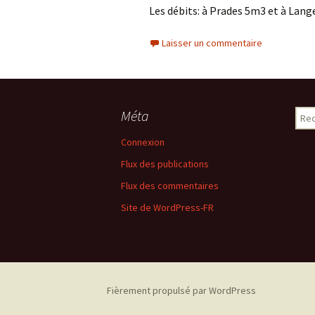
Les débits: à Prades 5m3 et à Lan
Laisser un commentaire
Méta
Rech
Connexion
Flux des publications
Flux des commentaires
Site de WordPress-FR
Fièrement propulsé par WordPress