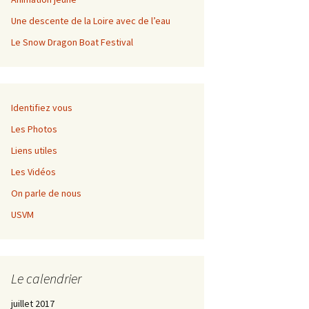
Championnat régional de
fond
Une descente de la Loire avec de l’eau
Le Snow Dragon Boat Festival
Grangent Kayak Rando
Règlement
Championnat régional de
Inscription
fond
Identifiez vous
Les Photos
Liens utiles
Les Vidéos
On parle de nous
USVM
Le calendrier
juillet 2017