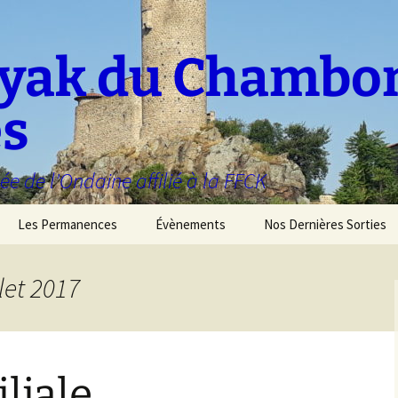
ayak du Chambo
es
ée de l'Ondaine affilié à la FFCK
Les Permanences
Évènements
Nos Dernières Sorties
let 2017
liale