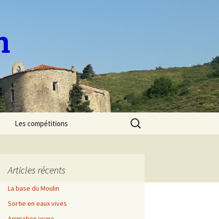
n
Rechercher :
Les compétitions
Sélectif National de
Marathon 2023
Articles récents
Sélectif Régional de
descente 2023
La base du Moulin
Sortie en eaux vives
Découverte de l’Allier
Animation jeune