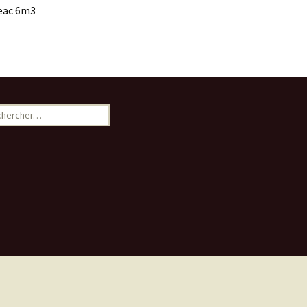
geac 6m3
ercher :