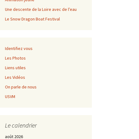
Championnat régional de
fond
Une descente de la Loire avec de l’eau
Le Snow Dragon Boat Festival
Grangent Kayak Rando
Règlement
Championnat régional de
Inscription
fond
Identifiez vous
Les Photos
Liens utiles
Les Vidéos
On parle de nous
USVM
Le calendrier
août 2026