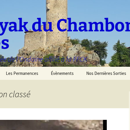
ayak du Chambo
es
ée de l'Ondaine affilié à la FFCK
Les Permanences
Évènements
Nos Dernières Sorties
on classé