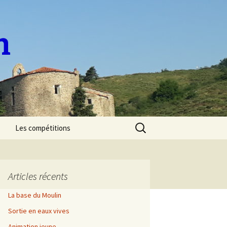
n
Rechercher :
Les compétitions
Sélectif National de
Marathon 2023
Articles récents
Sélectif Régional de
descente 2023
La base du Moulin
Sortie en eaux vives
Découverte de l’Allier
Animation jeune