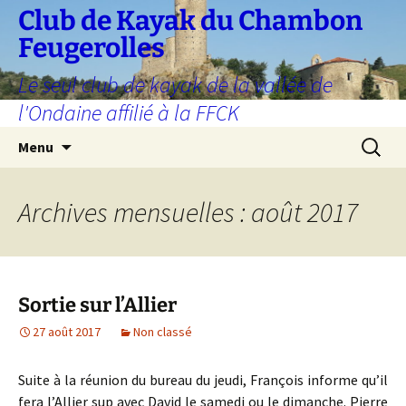
Aller
Club de Kayak du Chambon
au
Feugerolles
contenu
Le seul club de kayak de la vallée de
l'Ondaine affilié à la FFCK
Recherc
Menu
Archives mensuelles : août 2017
Sortie sur l’Allier
27 août 2017
Non classé
Suite à la réunion du bureau du jeudi, François informe qu’il
fera l’Allier sup avec David le samedi ou le dimanche. Pierre