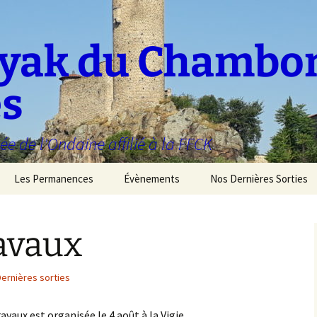
ayak du Chambo
es
ée de l'Ondaine affilié à la FFCK
Les Permanences
Évènements
Nos Dernières Sorties
avaux
ernières sorties
vaux est organisée le 4 août à la Vigie.