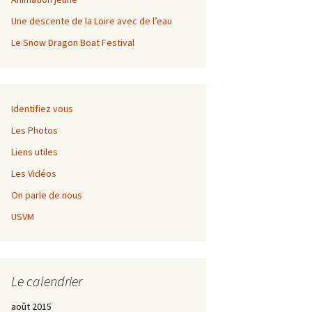
Championnat régional de
fond
Une descente de la Loire avec de l’eau
Le Snow Dragon Boat Festival
Grangent Kayak Rando
Règlement
Championnat régional de
Inscription
fond
Identifiez vous
Les Photos
Liens utiles
Les Vidéos
On parle de nous
USVM
Le calendrier
août 2015