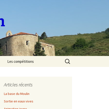
n
Rechercher :
Les compétitions
Sélectif National de
Marathon 2023
Articles récents
Sélectif Régional de
descente 2023
La base du Moulin
Sortie en eaux vives
Découverte de l’Allier
Animation jeune