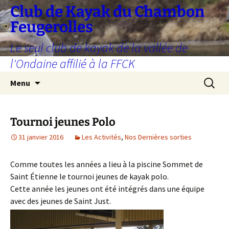
Aller
Club de Kayak du Chambon
au
Feugerolles
contenu
Le seul club de kayak de la vallée de
l'Ondaine affilié à la FFCK
Recherc
Menu
Tournoi jeunes Polo
31 janvier 2016
Les Activités
,
Nos Dernières sorties
Comme toutes les années a lieu à la piscine Sommet de
Saint Étienne le tournoi jeunes de kayak polo.
Cette année les jeunes ont été intégrés dans une équipe
avec des jeunes de Saint Just.