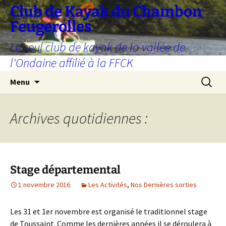
Aller
Club de Kayak du Chambon
au
Feugerolles
contenu
Le seul club de kayak de la vallée de
l'Ondaine affilié à la FFCK
Recherc
Menu
Archives quotidiennes :
Stage départemental
1 novembre 2016
Les Activités
,
Nos Dernières sorties
Les 31 et 1er novembre est organisé le traditionnel stage
de Toussaint. Comme les dernières années il se déroulera à