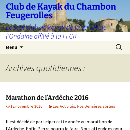
Aller
Club de Kayak du Chambon
au
Feugerolles
contenu
Le seul club de kayak de la vallée de
l'Ondaine affilié à la FFCK
Recherc
Menu
Archives quotidiennes :
Marathon de l’Ardèche 2016
12 novembre 2016
Les Activités
,
Nos Dernières sorties
Il est décidé de participer cette année au marathon de
l’Ardèche. Enfin Pierre pourra le faire. Nous attendons pour