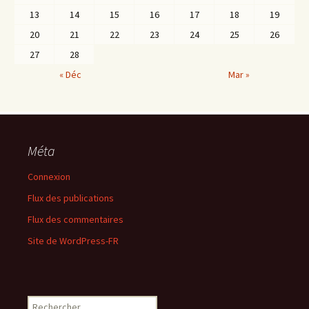
13
14
15
16
17
18
19
20
21
22
23
24
25
26
27
28
« Déc
Mar »
Méta
Connexion
Flux des publications
Flux des commentaires
Site de WordPress-FR
Rechercher :