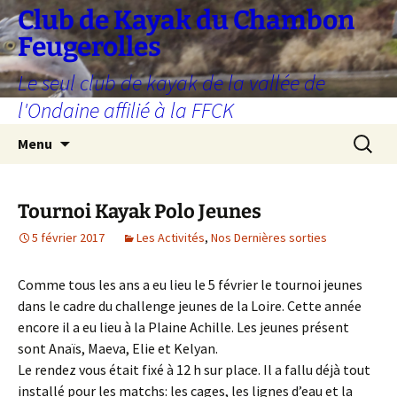
Aller
Club de Kayak du Chambon
au
Feugerolles
contenu
Le seul club de kayak de la vallée de
l'Ondaine affilié à la FFCK
Recherc
Menu
Tournoi Kayak Polo Jeunes
5 février 2017
Les Activités
,
Nos Dernières sorties
Comme tous les ans a eu lieu le 5 février le tournoi jeunes
dans le cadre du challenge jeunes de la Loire. Cette année
encore il a eu lieu à la Plaine Achille. Les jeunes présent
sont Anaïs, Maeva, Elie et Kelyan.
Le rendez vous était fixé à 12 h sur place. Il a fallu déjà tout
installé pour les matchs: les cages, les lignes d’eau et la