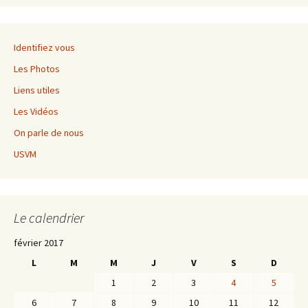
Identifiez vous
Les Photos
Liens utiles
Les Vidéos
On parle de nous
USVM
Le calendrier
février 2017
L
M
M
J
V
S
D
1
2
3
4
5
6
7
8
9
10
11
12