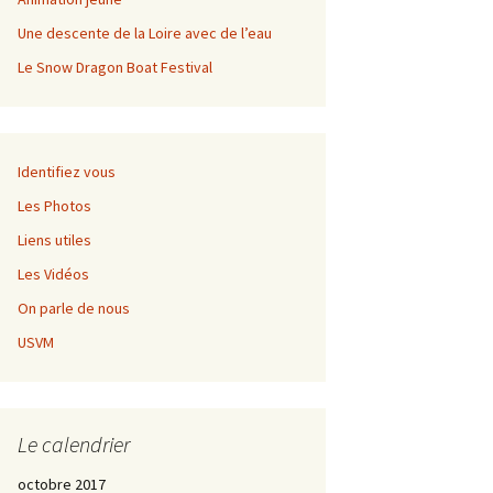
Championnat régional de
fond
Une descente de la Loire avec de l’eau
Le Snow Dragon Boat Festival
Grangent Kayak Rando
Règlement
Championnat régional de
Inscription
fond
Identifiez vous
Les Photos
Liens utiles
Les Vidéos
On parle de nous
USVM
Le calendrier
octobre 2017