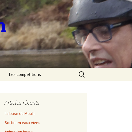
n
Rechercher :
Les compétitions
Sélectif National de
Marathon 2023
Articles récents
Sélectif Régional de
descente 2023
La base du Moulin
Sortie en eaux vives
Découverte de l’Allier
Animation jeune