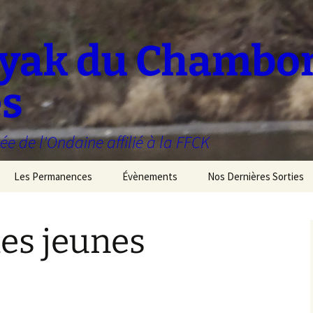
ayak du Chambo
es
ée de l'Ondaine affilié à la FFCK
Les Permanences
Évènements
Nos Dernières Sorties
es jeunes