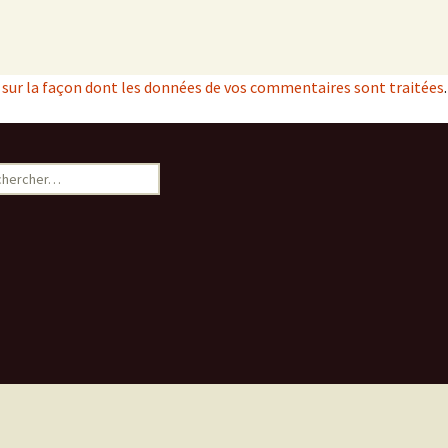
s sur la façon dont les données de vos commentaires sont traitées
.
ercher :