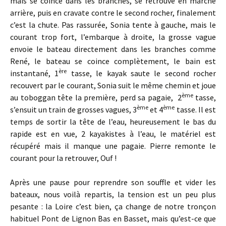
mais se coince dans les branches, se retrouve en marche
arrière, puis en cravate contre le second rocher, finalement
c’est la chute. Pas rassurée, Sonia tente à gauche, mais le
courant trop fort, l’embarque à droite, la grosse vague
envoie le bateau directement dans les branches comme
René, le bateau se coince complètement, le bain est
ère
instantané, 1
tasse, le kayak saute le second rocher
recouvert par le courant, Sonia suit le même chemin et joue
ème
au toboggan tête la première, perd sa pagaie, 2
tasse,
ème
ème
s’ensuit un train de grosses vagues, 3
et 4
tasse. Il est
temps de sortir la tête de l’eau, heureusement le bas du
rapide est en vue, 2 kayakistes à l’eau, le matériel est
récupéré mais il manque une pagaie. Pierre remonte le
courant pour la retrouver, Ouf !
Après une pause pour reprendre son souffle et vider les
bateaux, nous voilà repartis, la tension est un peu plus
pesante : la Loire c’est bien, ça change de notre tronçon
habituel Pont de Lignon Bas en Basset, mais qu’est-ce que