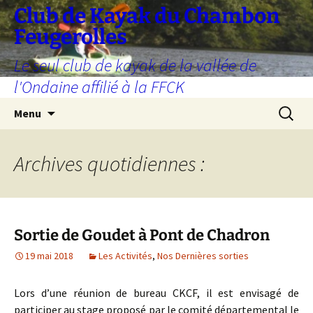
Aller
Club de Kayak du Chambon
au
Feugerolles
contenu
Le seul club de kayak de la vallée de
l'Ondaine affilié à la FFCK
Recherc
Menu
Archives quotidiennes :
Sortie de Goudet à Pont de Chadron
19 mai 2018
Les Activités
,
Nos Dernières sorties
Lors d’une réunion de bureau CKCF, il est envisagé de
participer au stage proposé par le comité départemental le