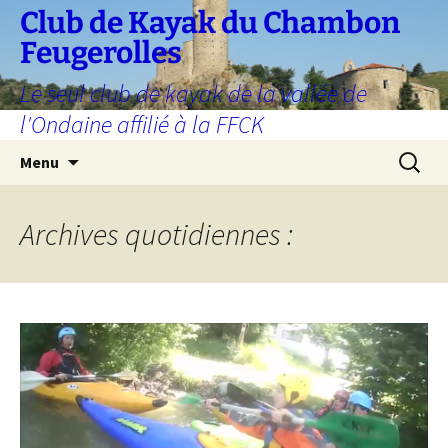
Aller
Club de Kayak du Chambon
au
Feugerolles
contenu
Le seul club de kayak de la vallée de
l'Ondaine affilié à la FFCK
Recherc
Menu
Archives quotidiennes :