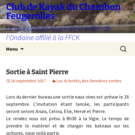
Aller
Club de Kayak du Chambon
au
Feugerolles
contenu
Le seul club de kayak de la vallée de
l'Ondaine affilié à la FFCK
Recherc
Menu
Sortie à Saint Pierre
16 septembre 2017
Les Activités
,
Nos Dernières sorties
Lors du dernier bureau une sortie eaux vives est prévue le 16
septembre. L’invitation étant lancée, les participants
seront seront Anaïs, Celina, Elie, Hervé et Pierre.
Le rendez vous est prévu à 8h30 à la Vigie. Le temps de
prendre le matériel et de charger les bateaux sur les
voitures, nous voilà partis.