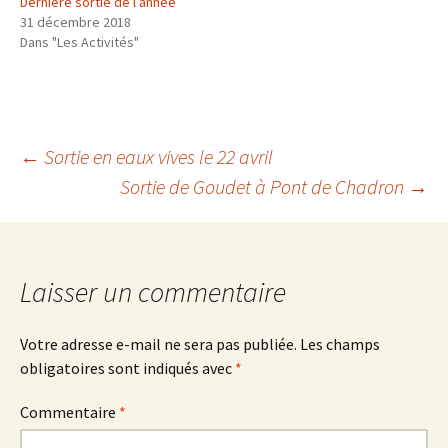
Dernière sortie de l’année
31 décembre 2018
Dans "Les Activités"
Navigation
←
Sortie en eaux vives le 22 avril
Sortie de Goudet à Pont de Chadron
→
des
articles
Laisser un commentaire
Votre adresse e-mail ne sera pas publiée.
Les champs
obligatoires sont indiqués avec
*
Commentaire
*